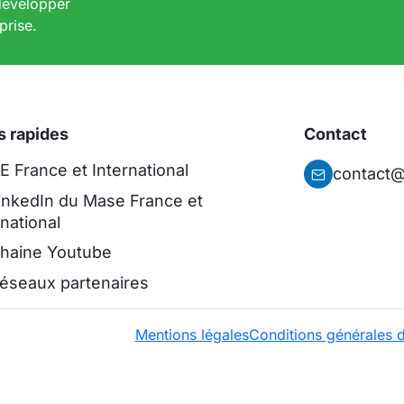
 développer
prise.
s rapides
Contact
 France et International
contact@
inkedIn du Mase France et
rnational
haine Youtube
éseaux partenaires
Mentions légales
Conditions générales d’