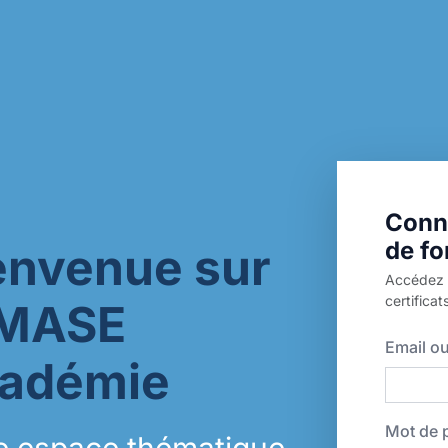
Conn
de fo
envenue sur
Accédez à
certificat
 MASE
Email ou
adémie
Mot de 