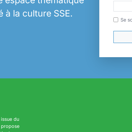
e espace thématique
é à la culture SSE.
Se s
 issue du
s propose